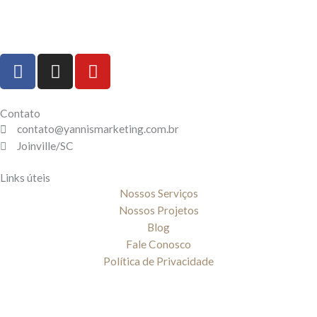
F
I
Y
a
n
o
c
s
u
e
t
t
Contato
b
a
u
contato@yannismarketing.com.br
o
Joinville/SC
g
b
o
r
e
Links úteis
k
a
Nossos Serviços
-
m
Nossos Projetos
f
Blog
Fale Conosco
Política de Privacidade