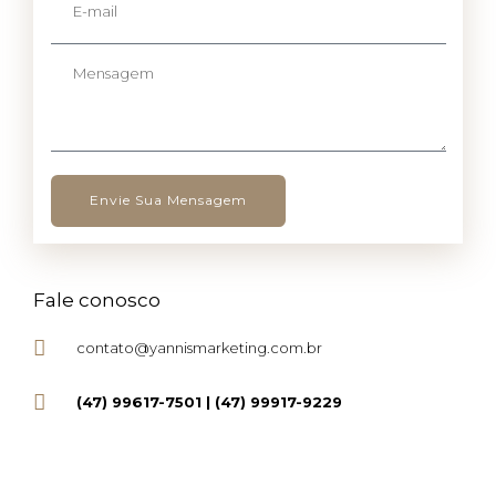
-
f
m
o
M
a
n
e
i
e
n
l
s
a
g
Envie Sua Mensagem
e
m
Fale conosco
contato@yannismarketing.com.br
(47) 99617-7501 | (47) 99917-9229