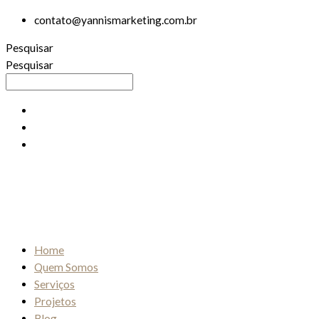
Ir
contato@yannismarketing.com.br
para
o
Pesquisar
conteúdo
Pesquisar
Home
Quem Somos
Serviços
Projetos
Blog