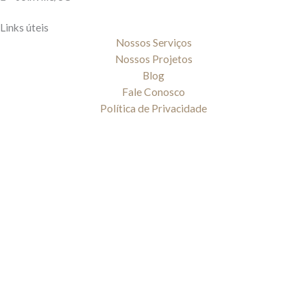
o
g
b
o
r
e
Links úteis
k
a
Nossos Serviços
-
m
Nossos Projetos
f
Blog
Fale Conosco
Política de Privacidade