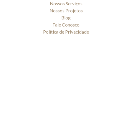
k
a
Nossos Serviços
-
m
Nossos Projetos
f
Blog
Fale Conosco
Política de Privacidade