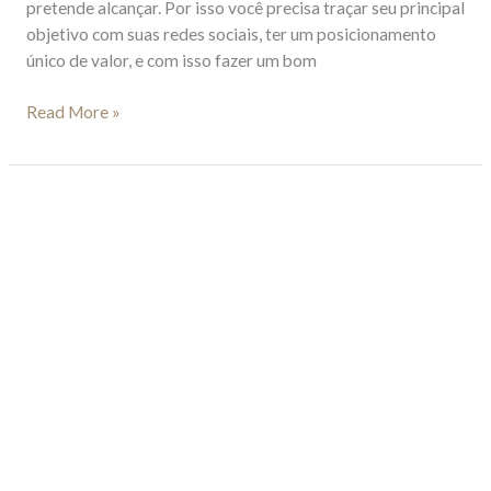
pretende alcançar. Por isso você precisa traçar seu principal
objetivo com suas redes sociais, ter um posicionamento
único de valor, e com isso fazer um bom
Read More »
Instagram
para
médicos:
usando
a
plataforma
para
divulgar
o
seu
trabalho.