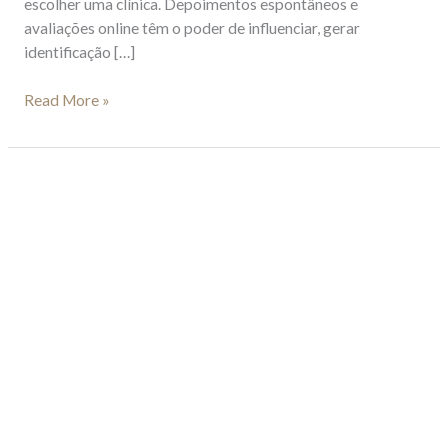
escolher uma clínica. Depoimentos espontâneos e
avaliações online têm o poder de influenciar, gerar
identificação […]
Read More »
Youtube
como
estratégia
para
atração
de
pacientes.