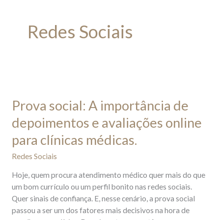
Redes Sociais
Prova
social:
Prova social: A importância de
A
importância
depoimentos e avaliações online
de
para clínicas médicas.
depoimentos
e
Redes Sociais
avaliações
online
Hoje, quem procura atendimento médico quer mais do que
para
um bom currículo ou um perfil bonito nas redes sociais.
clínicas
Quer sinais de confiança. E, nesse cenário, a prova social
médicas.
passou a ser um dos fatores mais decisivos na hora de