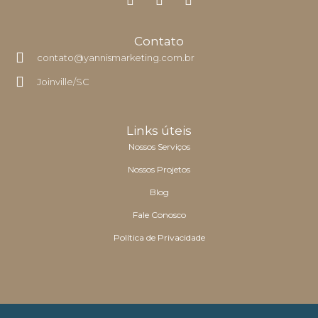
F
I
Y
a
n
o
c
s
u
e
t
t
Contato
b
a
u
contato@yannismarketing.com.br
o
g
b
o
r
e
Joinville/SC
k
a
-
m
f
Links úteis
Nossos Serviços
Nossos Projetos
Blog
Fale Conosco
Política de Privacidade