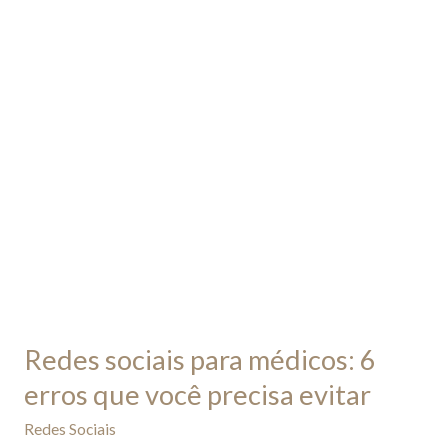
médicos:
6
erros
que
você
precisa
evitar
Redes sociais para médicos: 6
erros que você precisa evitar
Redes Sociais