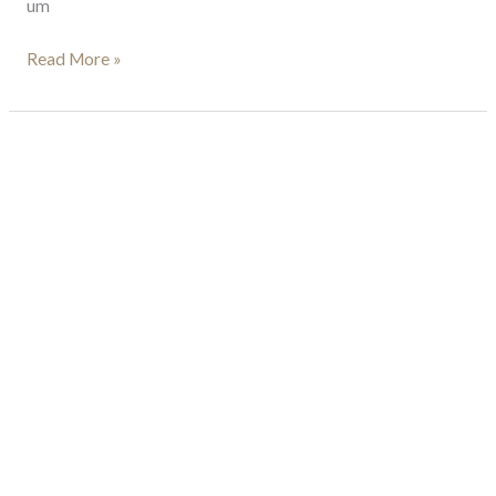
um
Read More »
Como
fazer
marketing
pelo
WhatsApp
para
um
consultório