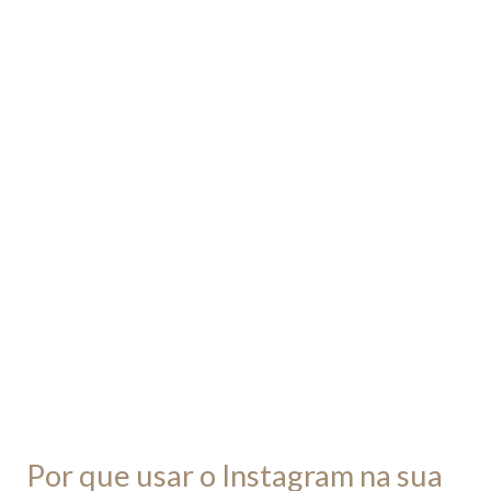
Por
que
usar
o
Instagram
na
sua
estratégia
de
marketing
médico?
[Recomendado]
Por que usar o Instagram na sua